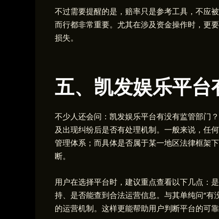
不过需要提醒的是，赔率只是参考工具，不应被
而行都非常重要。尤其在涉及资金操作时，更要
损失。
五、凯发娱乐平台
不少人还会问：凯发娱乐平台有没有监管部门？
及出现纠纷后是否有处理机制。一般来说，任何
管理体系；而具体是否属于某一地区法律框架下
断。
用户在选择平台时，建议重点查看以下几点：是
持、是否能查到合法运营信息。与其单纯问“有
的运营机制。这样更能帮助用户判断平台的可靠