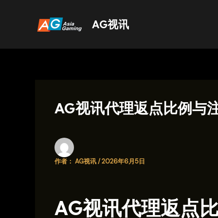
跳
至
AG视讯
内
容
AG视讯代理返点比例与
作者：
AG视讯
/
2026年6月5日
AG视讯代理返点