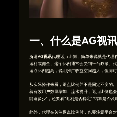
一、什么是AG视
所谓
AG视讯
代理返点比例，简单来说就是代理
返利或佣金。这个比例通常会受到平台政策、代
返点比例越高，说明推广收益空间越大，但同时
从实际操作来看，返点比例并不是固定不变的。
着有效用户数量增加、流水提升，返点比例也会
能返多少”，还要看“返利是否稳定”“结算是否及时
此外，代理在关注返点比例时，也要注意平台对