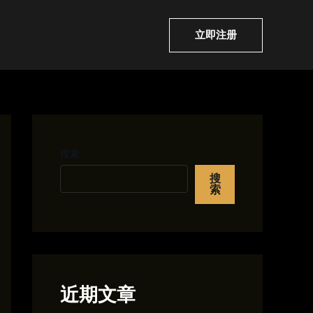
立即注册
搜索
搜
索
近期文章