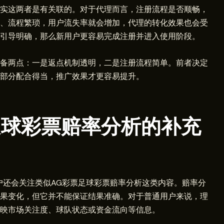
实这两者是有关联的。对于代理而言，注册流程是否顺畅，
、流程繁琐，用户流失率就会增加，代理的转化效果也会受
引导明确，那么新用户更容易完成注册并进入使用阶段。
备两点：一是返点机制透明，二是注册流程简单。前者决定
部分配合得当，推广效果才更容易提升。
足球彩票赔率分析的补充
户还会关注类似AG彩票足球彩票赔率分析这类内容。赔率分
果变化，但它并不能保证结果准确。对于普通用户来说，理
映市场关注度、球队状态或资金流向等信息。