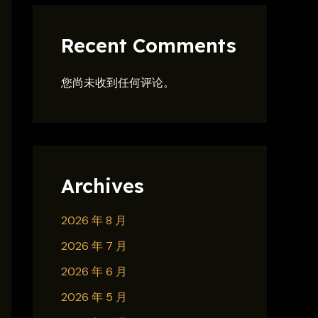
Recent Comments
您尚未收到任何评论。
Archives
2026 年 8 月
2026 年 7 月
2026 年 6 月
2026 年 5 月