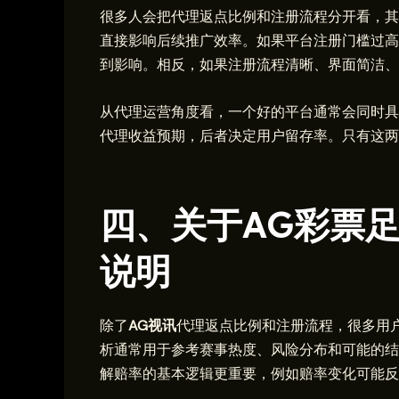
很多人会把代理返点比例和注册流程分开看，其
直接影响后续推广效率。如果平台注册门槛过高
到影响。相反，如果注册流程清晰、界面简洁、
从代理运营角度看，一个好的平台通常会同时具
代理收益预期，后者决定用户留存率。只有这两
四、关于AG彩票
说明
除了
AG视讯
代理返点比例和注册流程，很多用
析通常用于参考赛事热度、风险分布和可能的结
解赔率的基本逻辑更重要，例如赔率变化可能反