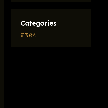
Categories
新闻资讯