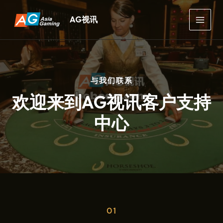
跳
至
AG视讯
MAIN
内
容
MEN
与我们联系
欢迎来到AG视讯客户支持
中心
01