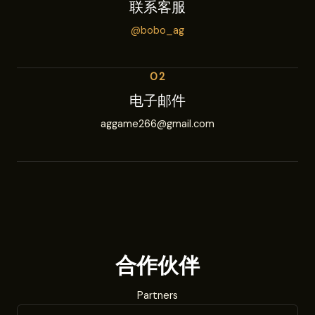
联系客服
@bobo_ag
02
电子邮件
aggame266@gmail.com
合作伙伴
Partners