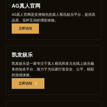
AG真人官网
AG真人官网是亚洲领先的真人视讯娱乐平台，提供高
品质、实时互动的博彩体验。
立即访问
凯发娱乐
凯发娱乐是一家专注于真人视讯和多元化线上娱乐服
务的知名平台，致力于为玩家打造安全、公平、精彩
的游戏体验。
立即访问